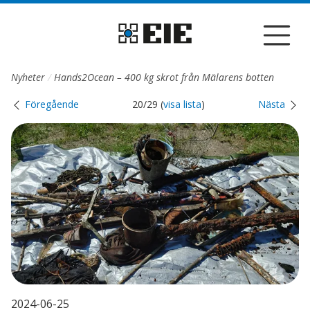
Till sidans huvudinnehåll
Nyheter
Hands2Ocean – 400 kg skrot från Mälarens botten
Föregående
20/29 (
visa lista
)
Nästa
2024-06-25