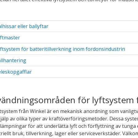
ndermeny
ndermeny
lhissar eller ballyftar
ftmaster
ftsystem för batteritillverkning inom fordonsindustrin
llhantering
leskopgafflar
ändningsområden för lyftsystem 
ndermeny
ftsystem från Winkel är en mekanisk anordning som vanligtvis
ndermeny
jälp av olika typer av kraftöverföringsmetoder. Dessa sys
llämpningar för att underlätta lyft och förflyttning av tung
ndermeny
riellt bruk, tillverkning, lager eller serviceverkstäder. Väl