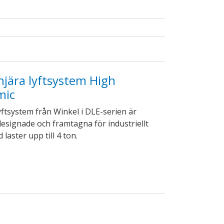
injära lyftsystem High
mic
lyftsystem från Winkel i DLE-serien är
 designade och framtagna för industriellt
laster upp till 4 ton.