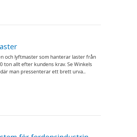
aster
en och lyftmaster som hanterar laster från
100 ton allt efter kundens krav. Se Winkels
där man pressenterar ett brett urva...
ystem för fordonsindustrin