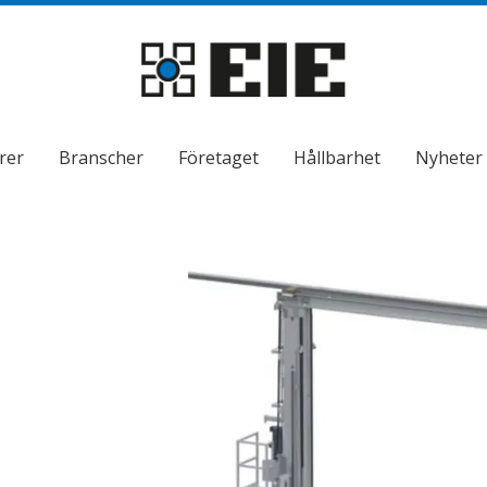
rer
Branscher
Företaget
Hållbarhet
Nyheter
ndermeny
ndermeny
ndermeny
ndermeny