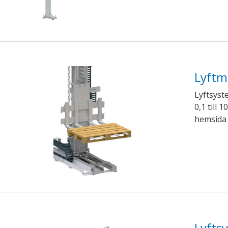
Lyftm
Lyftsyst
0,1 till 
hemsida 
Lyfts