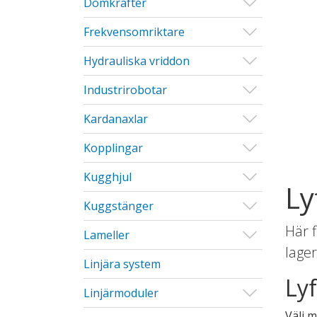
Visa/Göm u
Domkrafter
Visa/Göm u
Frekvensomriktare
Visa/Göm u
Hydrauliska vriddon
Visa/Göm u
Industrirobotar
Visa/Göm u
Kardanaxlar
Visa/Göm u
Kopplingar
Visa/Göm u
Kugghjul
Ly
Visa/Göm u
Kuggstänger
Här 
Visa/Göm u
Lameller
lager
Linjära system
Lyf
Visa/Göm u
Linjärmoduler
Välj m