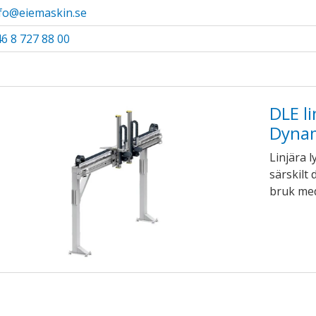
fo@eiemaskin.se
ndermeny
6 8 727 88 00
DLE l
Dyna
Linjära 
särskilt
bruk med 