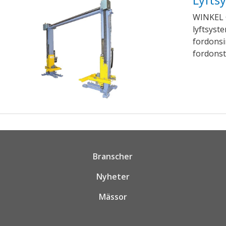
WINKEL 
lyftsyst
fordonsi
fordonsti
Branscher
Nyheter
Mässor