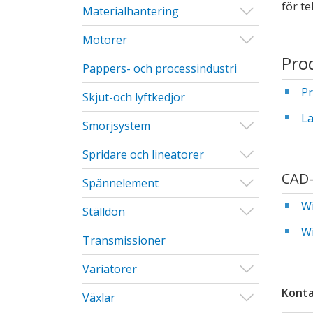
för t
Visa/Göm u
Materialhantering
Visa/Göm u
Motorer
Pro
Pappers- och processindustri
Pr
Skjut-och lyftkedjor
La
Visa/Göm u
Smörjsystem
Visa/Göm u
Spridare och lineatorer
CAD-
Visa/Göm u
Spännelement
Wi
Visa/Göm u
Ställdon
Wi
Transmissioner
Visa/Göm u
Variatorer
Konta
Visa/Göm u
Växlar