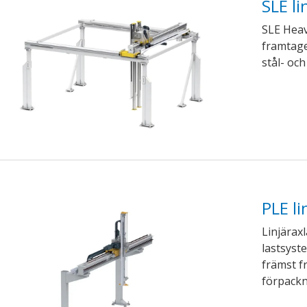
SLE l
SLE Heavy
framtage
stål- och
PLE l
Linjäraxl
lastsyst
främst f
förpackni