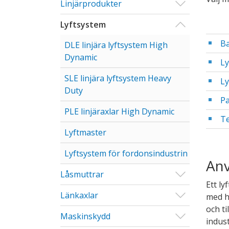
Visa/Göm u
Linjärprodukter
Visa/Göm u
Lyftsystem
Ba
DLE linjära lyftsystem High
Dynamic
Ly
SLE linjära lyftsystem Heavy
Ly
Duty
Pa
PLE linjäraxlar High Dynamic
Te
Lyftmaster
Lyftsystem för fordonsindustrin
Anv
Visa/Göm u
Låsmuttrar
Ett ly
Visa/Göm u
Länkaxlar
med h
och ti
Visa/Göm u
Maskinskydd
indust