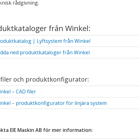
eknisk rådgivning.
ndermeny
ndermeny
duktkataloger från Winkel:
oduktkatalog | Lyftsystem från Winkel
dda ned produktkataloger från Winkel
ndermeny
ndermeny
filer och produktkonfigurator:
ndermeny
nkel – CAD filer
ndermeny
nkel – produktkonfigurator för linjära system
ndermeny
kta EIE Maskin AB för mer information:
ndermeny