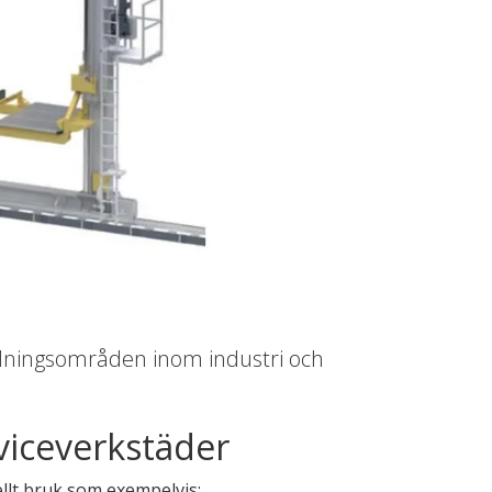
ändningsområden inom industri och
viceverkstäder
iellt bruk som exempelvis: