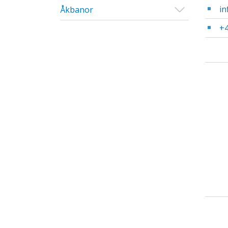
in
Visa/Göm u
Åkbanor
+4