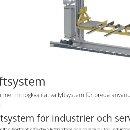
ndermeny
ndermeny
ndermeny
ndermeny
ndermeny
ndermeny
ndermeny
ftsystem
ndermeny
finner ni högkvalitativa lyftsystem för breda anv
ndermeny
.
tsystem för industrier och ser
ndermeny
ellan flertalet effektiva lyftsystem och conveyor för industr