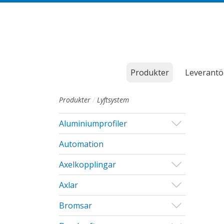
Till sidans huvudinnehåll
Produkter
Leverantö
Produkter
Lyftsystem
Visa/Göm u
Aluminiumprofiler
Automation
Visa/Göm u
Axelkopplingar
Visa/Göm u
Axlar
Visa/Göm u
Bromsar