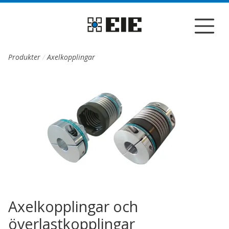
Till sidans huvudinnehåll
Produkter
Axelkopplingar
Axelkopplingar och
överlastkopplingar