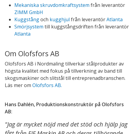
Mekaniska skruvdomkraftsystem
från leverantör
ZIMM GmbH
Kuggstång
och
kugghjul
från leverantör
Atlanta
Smörjsystem
till kuggstångsdriften från leverantör
Atlanta
Om Olofsfors AB
Olofsfors AB i Nordmaling tillverkar stålprodukter av
högsta kvalitet med fokus på tillverkning av band till
skogsmaskiner och slitstål till entreprenadbranschen.
Läs mer om
Olofsfors AB.
Hans Dahlén, Produktionskonstruktör på Olofsfors
AB:
"Jag är mycket nöjd med det stöd och hjälp jag
fått från EIE Maskin AB och deras tillhörande