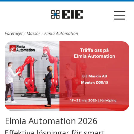
Till sidans huvudinnehåll
Företaget
Mässor
Elmia Automation
Elmia Automation 2026
Effektiva lösningar för smart