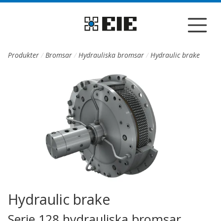
Till sidans huvudinnehåll
Produkter
Bromsar
Hydrauliska bromsar
Hydraulic brake
Hydraulic brake
Serie 128 hydrauliska bromsar