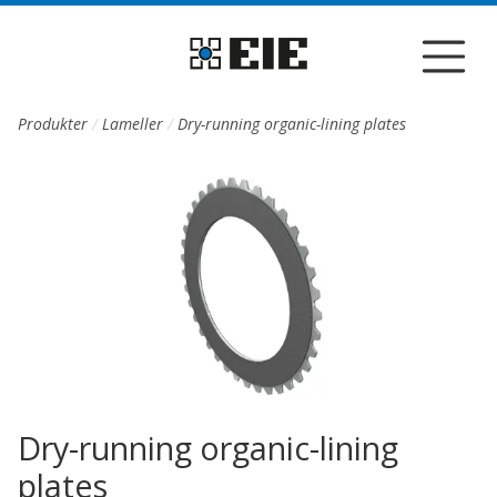
Till sidans huvudinnehåll
Produkter
Lameller
Dry-running organic-lining plates
Dry-running organic-lining
plates