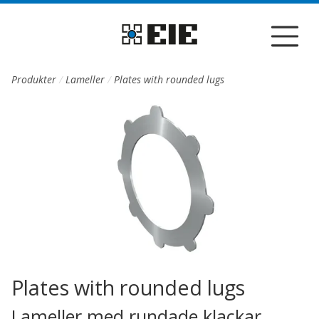
Till sidans huvudinnehåll
Produkter
Lameller
Plates with rounded lugs
Plates with rounded lugs
Lameller med rundade klackar