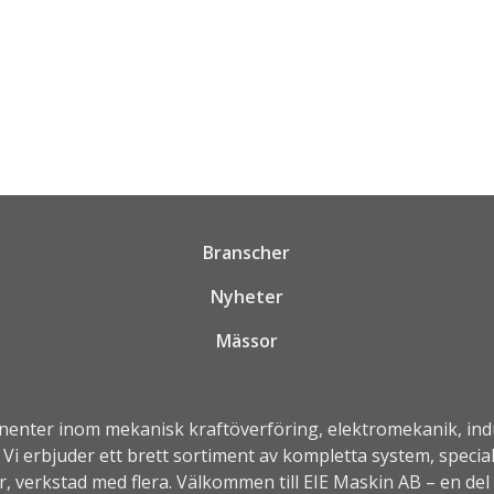
ndermeny
ndermeny
ndermeny
Branscher
Nyheter
Mässor
nenter inom mekanisk kraftöverföring, elektromekanik, in
Vi erbjuder ett brett sortiment av kompletta system, speci
er, verkstad med flera. Välkommen till EIE Maskin AB – en del