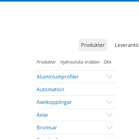
Till sidans huvudinnehåll
Produkter
Leverantö
Produkter
Hydrauliska vriddon
DKA
Visa/Göm u
Aluminiumprofiler
Automation
Visa/Göm u
Axelkopplingar
Visa/Göm u
Axlar
Visa/Göm u
Bromsar