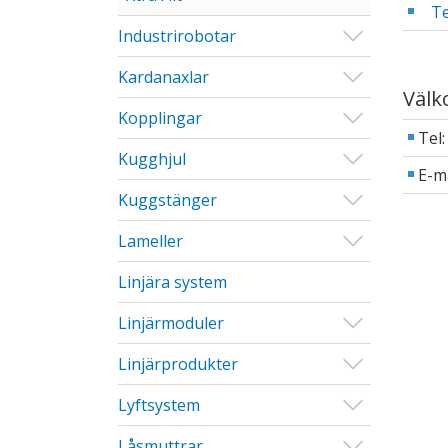
Te
Visa/Göm u
Industrirobotar
Visa/Göm u
Kardanaxlar
Välk
Visa/Göm u
Kopplingar
Tel
Visa/Göm u
Kugghjul
E-m
Visa/Göm u
Kuggstänger
Visa/Göm u
Lameller
Linjära system
Visa/Göm u
Linjärmoduler
Visa/Göm u
Linjärprodukter
Visa/Göm u
Lyftsystem
Visa/Göm u
Låsmuttrar