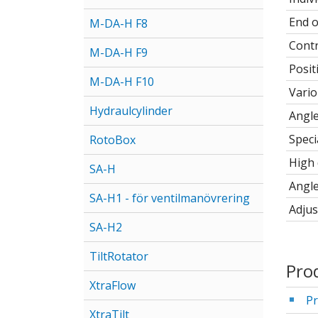
End o
M-DA-H F8
Contr
M-DA-H F9
Posit
M-DA-H F10
Vario
Hydraulcylinder
Angl
Speci
RotoBox
High 
SA-H
Angle
SA-H1 - för ventilmanövrering
Adjus
SA-H2
TiltRotator
Pro
XtraFlow
Pr
XtraTilt