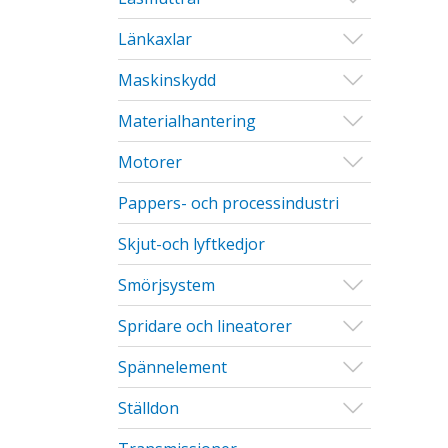
Visa/Göm u
Länkaxlar
Visa/Göm u
Maskinskydd
Visa/Göm u
Materialhantering
Visa/Göm u
Motorer
Pappers- och processindustri
Skjut-och lyftkedjor
Visa/Göm u
Smörjsystem
Visa/Göm u
Spridare och lineatorer
Visa/Göm u
Spännelement
Visa/Göm u
Ställdon