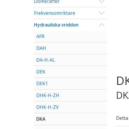
Visa/Göm u
Domkrafter
Visa/Göm u
Frekvensomriktare
Visa/Göm u
Hydrauliska vriddon
AFR
DAH
DA-H-AL
DEK
D
DEK1
DK
DHK-H-ZH
DHK-H-ZV
Detta
DKA