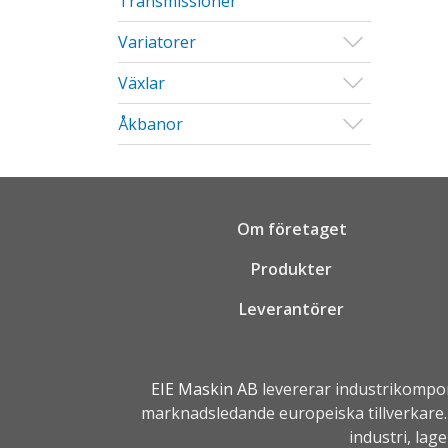
Transmissioner
Visa/Göm u
Variatorer
Visa/Göm u
Växlar
Visa/Göm u
Åkbanor
Om företaget
Produkter
Leverantörer
EIE Maskin AB
levererar industrikompo
marknadsledande europeiska tillverkare. 
industri, lag