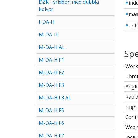
DZK - vriddon med dubbla
indu
kolvar
mas
I-DA-H
anl
M-DA-H
M-DA-H AL
Spe
M-DA-H F1
Work
M-DA-H F2
Torq
M-DA-H F3
Angle
Rapid
M-DA-H F3 AL
High
M-DA-H F5
Conti
M-DA-H F6
Wear-
M-DA-H F7
Indiv