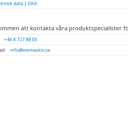
knisk data | DKA
ndermeny
ndermeny
ommen att kontakta våra produktspecialister f
ndermeny
:
+46 8 727 88 00
ndermeny
ail:
info@eiemaskin.se
ndermeny
ndermeny
ndermeny
ndermeny
ndermeny
ndermeny