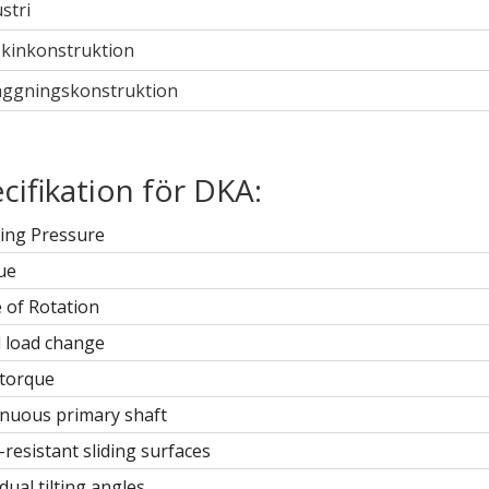
stri
kinkonstruktion
äggningskonstruktion
cifikation för DKA:
ing Pressure
ue
 of Rotation
 load change
 torque
nuous primary shaft
resistant sliding surfaces
idual tilting angles