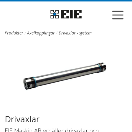
Till sidans huvudinnehåll
Produkter
Axelkopplingar
Drivaxlar - system
Drivaxlar
EIE Maskin AB erhåller drivaxlar och