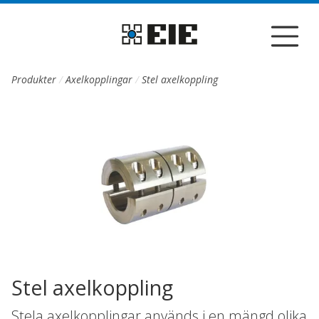
Till sidans huvudinnehåll
Produkter
Axelkopplingar
Stel axelkoppling
Stel axelkoppling
Stela axelkopplingar används i en mängd olika