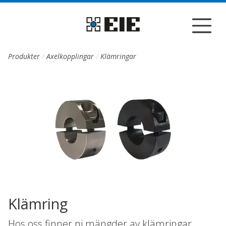
Till sidans huvudinnehåll
Produkter
Axelkopplingar
Klämringar
Klämring
Hos oss finner ni mängder av klämringar,