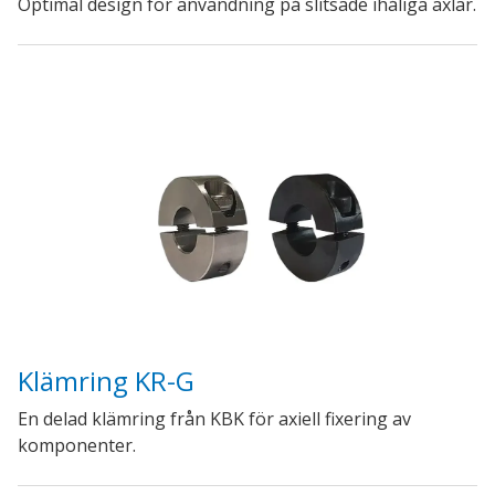
Optimal design för användning på slitsade ihåliga axlar.
Klämring KR-G
En delad klämring från KBK för axiell fixering av
komponenter.