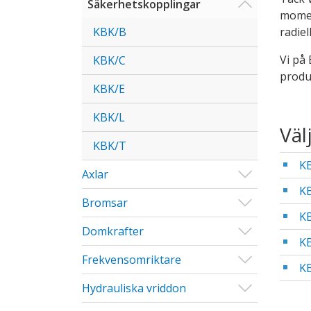
Visa/Göm u
Säkerhetskopplingar
momen
radiel
KBK/B
Vi på 
KBK/C
produk
KBK/E
KBK/L
Väl
KBK/T
KB
Visa/Göm u
Axlar
KB
Visa/Göm u
Bromsar
KB
Visa/Göm u
Domkrafter
KB
Visa/Göm u
Frekvensomriktare
KB
Visa/Göm u
Hydrauliska vriddon