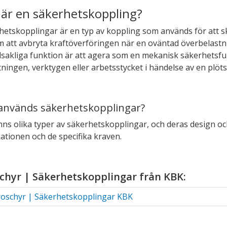
ndermeny
 är en säkerhetskoppling?
ndermeny
hetskopplingar är en typ av koppling som används för att 
 att avbryta kraftöverföringen när en oväntad överbelastni
ndermeny
sakliga funktion är att agera som en mekanisk säkerhetsfun
ndermeny
ningen, verktygen eller arbetsstycket i händelse av en plötsli
ndermeny
används säkerhetskopplingar?
ndermeny
inns olika typer av säkerhetskopplingar, och deras design o
ationen och de specifika kraven.
ndermeny
ndermeny
chyr | Säkerhetskopplingar från KBK:
ndermeny
oschyr | Säkerhetskopplingar KBK
ndermeny