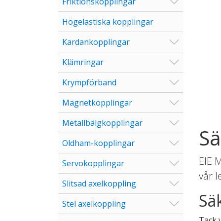
Visa/Göm u
Friktionskopplingar
Högelastiska kopplingar
Visa/Göm u
Kardankopplingar
Visa/Göm u
Klämringar
Visa/Göm u
Krympförband
Visa/Göm u
Magnetkopplingar
Visa/Göm u
Metallbälgkopplingar
Sä
Visa/Göm u
Oldham-kopplingar
EIE M
Visa/Göm u
Servokopplingar
vår 
Visa/Göm u
Slitsad axelkoppling
Säk
Visa/Göm u
Stel axelkoppling
Tack 