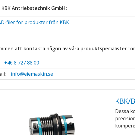
ndermeny
 KBK Antriebstechnik GmbH:
ndermeny
D-filer för produkter från KBK
ndermeny
ndermeny
mmen att kontakta någon av våra produktspecialister för
:
+46 8 727 88 00
ail:
info@eiemaskin.se
ndermeny
ndermeny
KBK/
ndermeny
Dessa ko
ndermeny
precisio
kompens