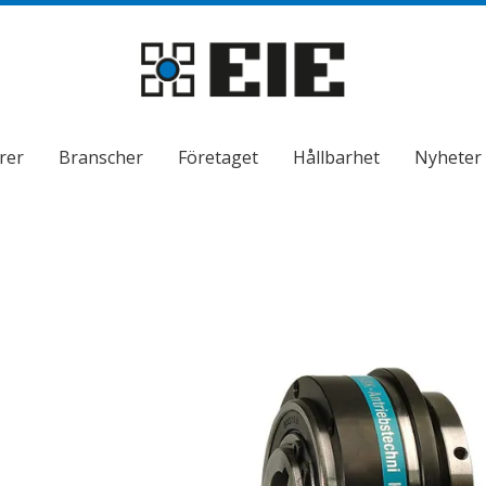
rer
Branscher
Företaget
Hållbarhet
Nyheter
ndermeny
ndermeny
ndermeny