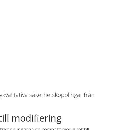
ögkvalitativa säkerhetskopplingar från
ill modifiering
etskopplingarna en kompakt möjlighet till