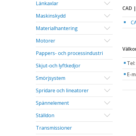
Visa/Göm u
Länkaxlar
CAD |
Visa/Göm u
Maskinskydd
CA
Visa/Göm u
Materialhantering
Visa/Göm u
Motorer
Välko
Pappers- och processindustri
Tel
Skjut-och lyftkedjor
E-m
Visa/Göm u
Smörjsystem
Visa/Göm u
Spridare och lineatorer
Visa/Göm u
Spännelement
Visa/Göm u
Ställdon
Transmissioner