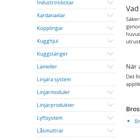
Visa/Göm u
Industrirobotar
Vad
Visa/Göm u
Kardanaxlar
Säker
genom
Visa/Göm u
Kopplingar
huvud
Visa/Göm u
Kugghjul
utrust
Visa/Göm u
Kuggstänger
När 
Visa/Göm u
Lameller
Det f
Linjära system
applik
Visa/Göm u
Linjärmoduler
Visa/Göm u
Linjärprodukter
Bros
Visa/Göm u
Lyftsystem
Br
Visa/Göm u
Låsmuttrar