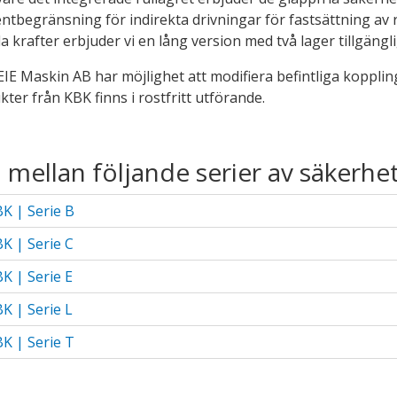
ndermeny
tbegränsning för indirekta drivningar för fastsättning av r
la krafter erbjuder vi en lång version med två lager tillgängli
EIE Maskin AB har möjlighet att modifiera befintliga kopplin
ter från KBK finns i rostfritt utförande.
j mellan följande serier av säkerhe
K | Serie B
ndermeny
K | Serie C
ndermeny
K | Serie E
ndermeny
K | Serie L
ndermeny
K | Serie T
ndermeny