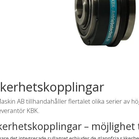
ndermeny
ndermeny
ndermeny
ndermeny
ndermeny
ndermeny
kerhetskopplingar
ndermeny
askin AB tillhandahåller flertalet olika serier av h
ndermeny
leverantör KBK.
ndermeny
erhetskopplingar – möjlighet t
ndermeny
vare det integrerade rullagret erbjuder de glappfria säkerh