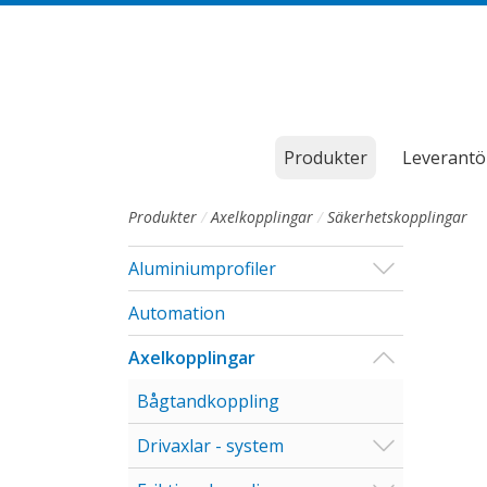
Till sidans huvudinnehåll
Produkter
Leverantö
Produkter
Axelkopplingar
Säkerhetskopplingar
Visa/Göm u
Aluminiumprofiler
Automation
Visa/Göm u
Axelkopplingar
Bågtandkoppling
Visa/Göm u
Drivaxlar - system