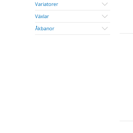
Visa/Göm u
Variatorer
Visa/Göm u
Växlar
Visa/Göm u
Åkbanor