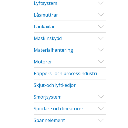
Visa/Göm u
Lyftsystem
Visa/Göm u
Låsmuttrar
Visa/Göm u
Länkaxlar
Visa/Göm u
Maskinskydd
Visa/Göm u
Materialhantering
Visa/Göm u
Motorer
Pappers- och processindustri
Skjut-och lyftkedjor
Visa/Göm u
Smörjsystem
Visa/Göm u
Spridare och lineatorer
Visa/Göm u
Spännelement