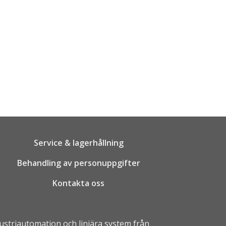
Service & lagerhållning
Behandling av personuppgifter
Kontakta oss
dustriautomation
och linjära system från