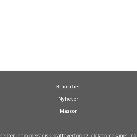
ndermeny
ndermeny
ndermeny
ndermeny
Branscher
Nyheter
Mässor
nenter inom mekanisk kraftöverföring, elektromekanik, in