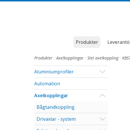
Till sidans huvudinnehåll
Produkter
Leverantö
Produkter
Axelkopplingar
Stel axelkoppling
KBS
Visa/Göm u
Aluminiumprofiler
Automation
Visa/Göm u
Axelkopplingar
Bågtandkoppling
Visa/Göm u
Drivaxlar - system