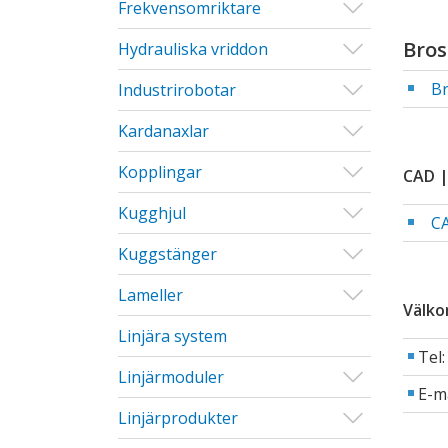
Visa/Göm u
Frekvensomriktare
Bros
Visa/Göm u
Hydrauliska vriddon
Br
Visa/Göm u
Industrirobotar
Visa/Göm u
Kardanaxlar
Visa/Göm u
Kopplingar
CAD |
Visa/Göm u
Kugghjul
CA
Visa/Göm u
Kuggstänger
Visa/Göm u
Lameller
Välko
Linjära system
Tel
Visa/Göm u
Linjärmoduler
E-m
Visa/Göm u
Linjärprodukter