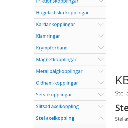
Visa/Göm u
Friktionskopplingar
Högelastiska kopplingar
Visa/Göm u
Kardankopplingar
Visa/Göm u
Klämringar
Visa/Göm u
Krympförband
Visa/Göm u
Magnetkopplingar
Visa/Göm u
Metallbälgkopplingar
K
Visa/Göm u
Oldham-kopplingar
Stel 
Visa/Göm u
Servokopplingar
St
Visa/Göm u
Slitsad axelkoppling
Visa/Göm u
Stel axelkoppling
Stel a