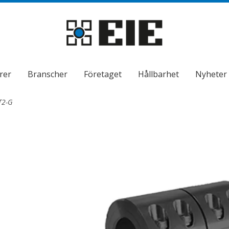
rer
Branscher
Företaget
Hållbarhet
Nyheter
T2-G
ndermeny
ndermeny
ndermeny