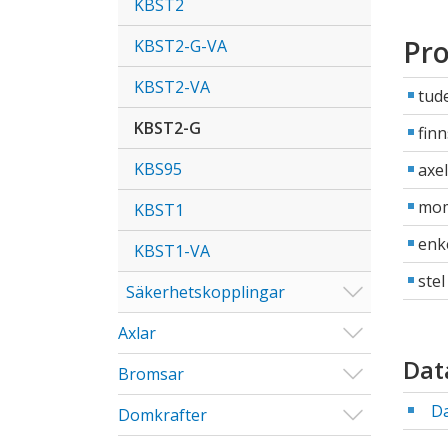
KBST2
Pro
KBST2-G-VA
KBST2-VA
tud
KBST2-G
finn
KBS95
axe
mom
KBST1
enke
KBST1-VA
stel
Visa/Göm u
Säkerhetskopplingar
Visa/Göm u
Axlar
Dat
Visa/Göm u
Bromsar
D
Visa/Göm u
Domkrafter