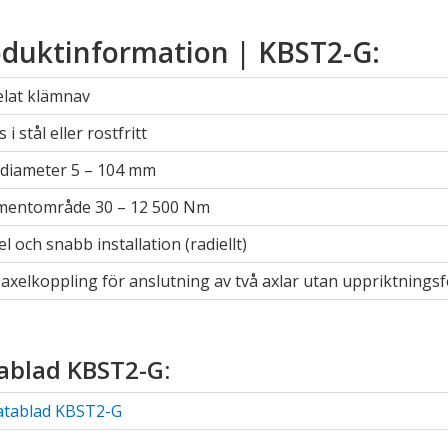
duktinformation | KBST2-G:
elat klämnav
s i stål eller rostfritt
ldiameter 5 – 104 mm
entområde 30 – 12 500 Nm
l och snabb installation (radiellt)
 axelkoppling för anslutning av två axlar utan uppriktningsfe
ndermeny
ndermeny
ablad KBST2-G:
ndermeny
atablad KBST2-G
ndermeny