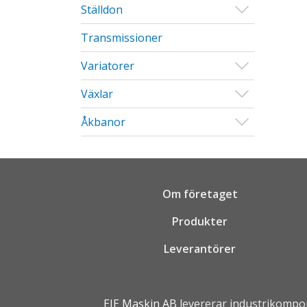
Visa/Göm u
Ställdon
Transmissioner
Visa/Göm u
Variatorer
Visa/Göm u
Växlar
Visa/Göm u
Åkbanor
Om företaget
Produkter
Leverantörer
EIE Maskin AB
levererar industrikompo