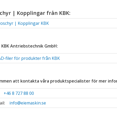
ndermeny
chyr | Kopplingar från KBK:
ndermeny
oschyr | Kopplingar KBK
ndermeny
ndermeny
ndermeny
 KBK Antriebstechnik GmbH:
ndermeny
D-filer för produkter från KBK
ndermeny
ndermeny
mmen att kontakta våra produktspecialister för mer info
:
+46 8 727 88 00
ndermeny
ail:
info@eiemaskin.se
ndermeny