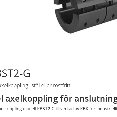
ndermeny
ndermeny
ndermeny
ndermeny
ndermeny
ndermeny
BST2-G
ndermeny
axelkoppling i stål eller rostfritt.
ndermeny
el axelkoppling för anslutning
ndermeny
ndermeny
xelkoppling modell KBST2-G tillverkad av KBK för industriell